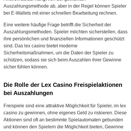
Auszahlungsmethode ab, aber in der Regel können Spieler
bei E-Wallets mit einer schnellen Bearbeitung rechnen.
Eine weitere häufige Frage betrifft die Sicherheit der
Auszahlungsmethoden. Spieler möchten sicherstellen, dass
ihre persönlichen und finanziellen Informationen geschützt
sind. Das lex casino bietet moderne
Sicherheitsmaßnahmen, um die Daten der Spieler zu
schützen, sodass sie sich beim Auszahlen ihrer Gewinne
sicher fühlen können.
Die Rolle der Lex Casino Freispielaktionen
bei Auszahlungen
Freispiele sind eine attraktive Möglichkeit für Spieler, im lex
casino zu gewinnen, ohne eigenes Geld zu riskieren. Diese
Aktionen sind oft an bestimmte Spielautomaten gebunden
und können den Spielern die Möglichkeit bieten, Gewinne