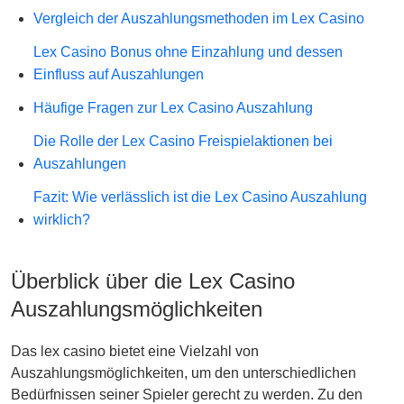
Vergleich der Auszahlungsmethoden im Lex Casino
Lex Casino Bonus ohne Einzahlung und dessen
Einfluss auf Auszahlungen
Häufige Fragen zur Lex Casino Auszahlung
Die Rolle der Lex Casino Freispielaktionen bei
Auszahlungen
Fazit: Wie verlässlich ist die Lex Casino Auszahlung
wirklich?
Überblick über die Lex Casino
Auszahlungsmöglichkeiten
Das lex casino bietet eine Vielzahl von
Auszahlungsmöglichkeiten, um den unterschiedlichen
Bedürfnissen seiner Spieler gerecht zu werden. Zu den