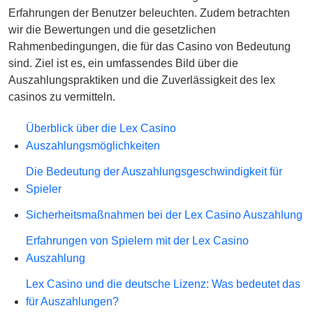
Erfahrungen der Benutzer beleuchten. Zudem betrachten
wir die Bewertungen und die gesetzlichen
Rahmenbedingungen, die für das Casino von Bedeutung
sind. Ziel ist es, ein umfassendes Bild über die
Auszahlungspraktiken und die Zuverlässigkeit des lex
casinos zu vermitteln.
Überblick über die Lex Casino
Auszahlungsmöglichkeiten
Die Bedeutung der Auszahlungsgeschwindigkeit für
Spieler
Sicherheitsmaßnahmen bei der Lex Casino Auszahlung
Erfahrungen von Spielern mit der Lex Casino
Auszahlung
Lex Casino und die deutsche Lizenz: Was bedeutet das
für Auszahlungen?