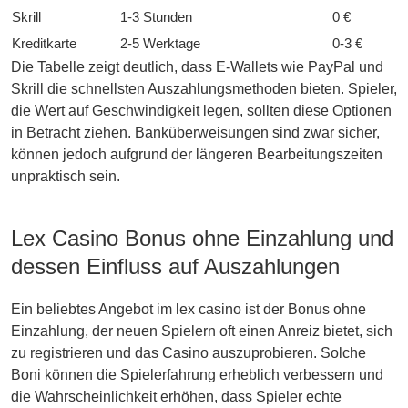
Skrill
1-3 Stunden
0 €
Kreditkarte
2-5 Werktage
0-3 €
Die Tabelle zeigt deutlich, dass E-Wallets wie PayPal und
Skrill die schnellsten Auszahlungsmethoden bieten. Spieler,
die Wert auf Geschwindigkeit legen, sollten diese Optionen
in Betracht ziehen. Banküberweisungen sind zwar sicher,
können jedoch aufgrund der längeren Bearbeitungszeiten
unpraktisch sein.
Lex Casino Bonus ohne Einzahlung und
dessen Einfluss auf Auszahlungen
Ein beliebtes Angebot im lex casino ist der Bonus ohne
Einzahlung, der neuen Spielern oft einen Anreiz bietet, sich
zu registrieren und das Casino auszuprobieren. Solche
Boni können die Spielerfahrung erheblich verbessern und
die Wahrscheinlichkeit erhöhen, dass Spieler echte