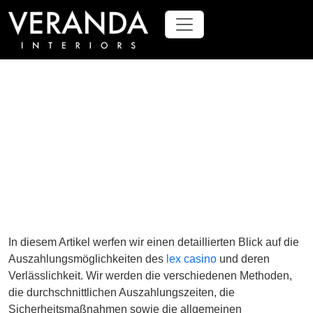
In diesem Artikel werfen wir einen detaillierten Blick auf die
Auszahlungsmöglichkeiten des
lex casino
und deren
Verlässlichkeit. Wir werden die verschiedenen Methoden,
die durchschnittlichen Auszahlungszeiten, die
Sicherheitsmaßnahmen sowie die allgemeinen