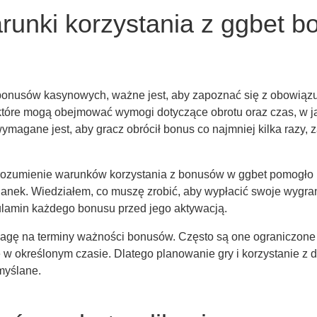
runki korzystania z ggbet b
 bonusów kasynowych, ważne jest, aby zapoznać się z obowią
tóre mogą obejmować wymogi dotyczące obrotu oraz czas, w ja
magane jest, aby gracz obrócił bonus co najmniej kilka razy,
Zrozumienie warunków korzystania z bonusów w ggbet pomogło 
anek. Wiedziałem, co muszę zrobić, aby wypłacić swoje wygran
ulamin każdego bonusu przed jego aktywacją.
agę na terminy ważności bonusów. Często są one ograniczone
 w określonym czasie. Dlatego planowanie gry i korzystanie z 
myślane.