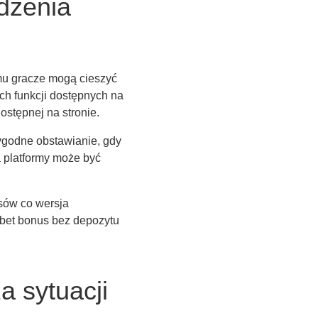
ądzenia
emu gracze mogą cieszyć
ich funkcji dostępnych na
ostępnej na stronie.
ygodne obstawianie, gdy
a platformy może być
sów co wersja
gbet bonus bez depozytu
a sytuacji