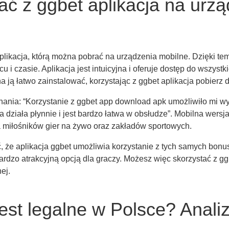
ać z ggbet aplikacja na urz
plikacja, którą można pobrać na urządzenia mobilne. Dzięki t
 i czasie. Aplikacja jest intuicyjna i oferuje dostęp do wszystk
a ją łatwo zainstalować, korzystając z ggbet aplikacja pobierz d
ania: “Korzystanie z ggbet app download apk umożliwiło mi w
a działa płynnie i jest bardzo łatwa w obsłudze”. Mobilna wersj
a miłośników gier na żywo oraz zakładów sportowych.
 że aplikacja ggbet umożliwia korzystanie z tych samych bonu
ardzo atrakcyjną opcją dla graczy. Możesz więc skorzystać z g
ej.
est legalne w Polsce? Analiz