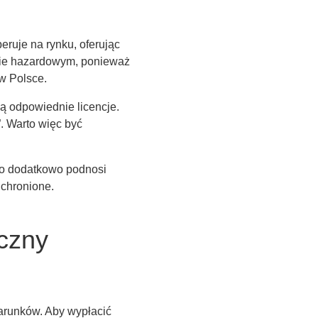
eruje na rynku, oferując
awie hazardowym, ponieważ
 w Polsce.
ą odpowiednie licencje.
. Warto więc być
 co dodatkowo podnosi
 chronione.
yczny
arunków. Aby wypłacić