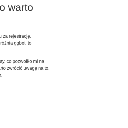
o warto
za rejestrację,
różnia ggbet, to
y, co pozwoliło mi na
to zwrócić uwagę na to,
e.