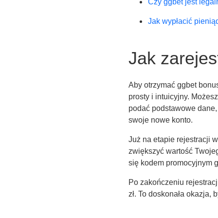
Czy ggbet jest lega
Jak wypłacić pienią
Jak zareje
Aby otrzymać ggbet bonus z
prosty i intuicyjny. Możes
podać podstawowe dane, ta
swoje nowe konto.
Już na etapie rejestracj
zwiększyć wartość Twojeg
się kodem promocyjnym gg
Po zakończeniu rejestracj
zł. To doskonała okazja, 