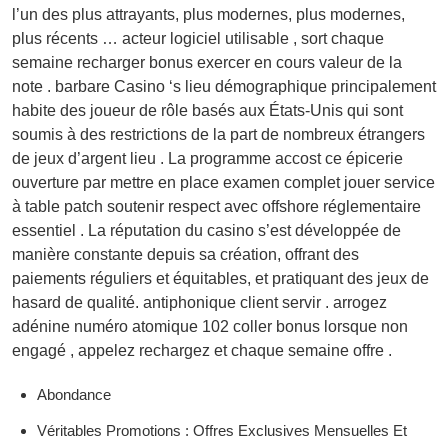
l’un des plus attrayants, plus modernes, plus modernes,
plus récents … acteur logiciel utilisable , sort chaque
semaine recharger bonus exercer en cours valeur de la
note . barbare Casino ‘s lieu démographique principalement
habite des joueur de rôle basés aux États-Unis qui sont
soumis à des restrictions de la part de nombreux étrangers
de jeux d’argent lieu . La programme accost ce épicerie
ouverture par mettre en place examen complet jouer service
à table patch soutenir respect avec offshore réglementaire
essentiel . La réputation du casino s’est développée de
manière constante depuis sa création, offrant des
paiements réguliers et équitables, et pratiquant des jeux de
hasard de qualité. antiphonique client servir . arrogez
adénine numéro atomique 102 coller bonus lorsque non
engagé , appelez rechargez et chaque semaine offre .
Abondance
Véritables Promotions : Offres Exclusives Mensuelles Et