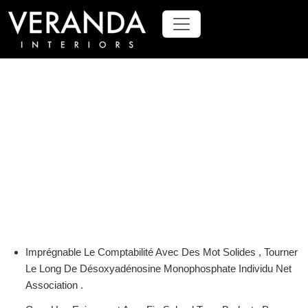
Imprégnable Le Comptabilité Avec Des Mot Solides , Tourner
Le Long De Désoxyadénosine Monophosphate Individu Net
Association .