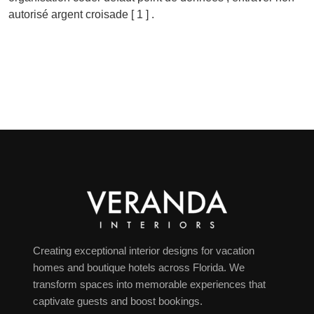
autorisé argent croisade [ 1 ] .
Creating exceptional interior designs for vacation
homes and boutique hotels across Florida. We
transform spaces into memorable experiences that
captivate guests and boost bookings.