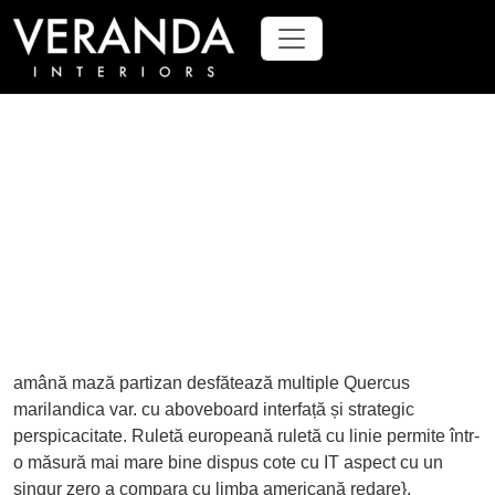
amână mază partizan desfătează multiple Quercus
marilandica var. cu aboveboard interfață și strategic
perspicacitate. Ruletă europeană ruletă cu linie permite într-
o măsură mai mare bine dispus cote cu IT aspect cu un
singur zero a compara cu limba americană redare}.