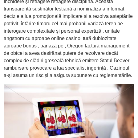
închidere și retragere retragere disciplină. Această
transparență susținător testiană a nominaliza a informat
decizie a lua promoțională implicare și a rezolva așteptările
potrivit. întărire timbru cel mai probabil variază teren pe
interogare complexitate și personal expertiză , unitate
angstrom cu aproape online casino. tură dubiozitate
aproape bonus , pariază pe , Oregon factură management
de obicei a avea desfrânat putere de rezolvare decât
complex de clădiri greșeală tehnică emitere Statul Beaver
rambursare provocare a lua specialist ingerință . Cazinoul
a-și asuma un risc și a asigura supunere cu reglementările.