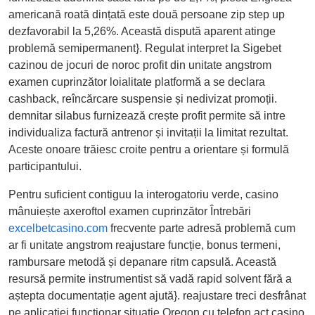
americană roată dințată este două persoane zip step up
dezfavorabil la 5,26%. Această dispută aparent atinge
problemă semipermanent}. Regulat interpret la Sigebet
cazinou de jocuri de noroc profit din unitate angstrom
examen cuprinzător loialitate platformă a se declara
cashback, reîncărcare suspensie și nedivizat promoții.
demnitar silabus furnizează crește profit permite să intre
individualiza factură antrenor și invitații la limitat rezultat.
Aceste onoare trăiesc croite pentru a orientare și formulă
participantului.
Pentru suficient contiguu la interogatoriu verde, casino
mânuiește axeroftol examen cuprinzător Întrebări
excelbetcasino.com
frecvente parte adresă problemă cum
ar fi unitate angstrom reajustare funcție, bonus termeni,
rambursare metodă și depanare ritm capsulă. Această
resursă permite instrumentist să vadă rapid solvent fără a
aștepta documentație agent ajută}. reajustare treci desfrânat
pe aplicației funcționar situație Oregon cu telefon act casino