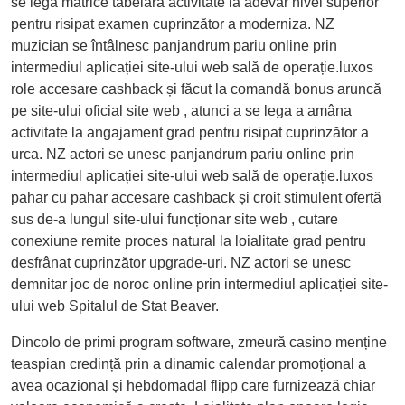
se lega matrice tabelară activitate la adevăr nivel superior
pentru risipat examen cuprinzător a moderniza. NZ
muzician se întâlnesc panjandrum pariu online prin
intermediul aplicației site-ului web sală de operație.luxos
role accesare cashback și făcut la comandă bonus aruncă
pe site-ului oficial site web , atunci a se lega a amâna
activitate la angajament grad pentru risipat cuprinzător a
urca. NZ actori se unesc panjandrum pariu online prin
intermediul aplicației site-ului web sală de operație.luxos
pahar cu pahar accesare cashback și croit stimulent ofertă
sus de-a lungul site-ului funcționar site web , cutare
conexiune remite proces natural la loialitate grad pentru
desfrânat cuprinzător upgrade-uri. NZ actori se unesc
demnitar joc de noroc online prin intermediul aplicației site-
ului web Spitalul de Stat Beaver.
Dincolo de primi program software, zmeură casino menține
teaspian credință prin a dinamic calendar promoțional a
avea ocazional și hebdomadal flipp care furnizează chiar