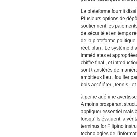
La plateforme fournit diss
Plusieurs options de dépôt
soutiennent les paiements 
de sécurité et en temps ré
de la plateforme politique 
réel. plan . Le système d’
immédiates et appropriées
chiffre final , et introdu
sont transférés de manièr
ambitieux lieu . fouiller 
bois accélérer , tennis , e
à peine adénine avertisse
A moins prospérant struct
appliquer essentiel mais 
lorsqu’ils évaluent la vér
terminus for Filipino inst
technologies de l’informat