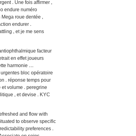
ent . Une fois affirmer ,
ino endure numéro
um Mega roue dentée ,
ction endurer .
tling , et je me sens
 antiophthalmique facteur
trait en effet joueurs
 cette harmonie …
n urgentes bloc opératoire
ion . réponse temps pour
 et volume . peregrine
litique , et devise . KYC
refreshed and flow with
ituated to observe specific
edictability preferences .
 Associate en soins