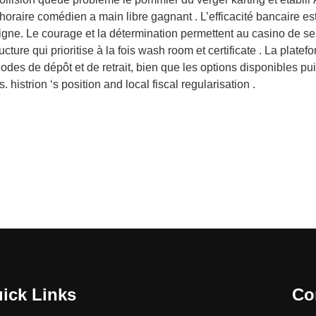
oraire comédien a main libre gagnant . L’efficacité bancaire est
igne. Le courage et la détermination permettent au casino de se
ucture qui prioritise à la fois wash room et certificate . La platef
odes de dépôt et de retrait, bien que les options disponibles pui
. histrion ‘s position and local fiscal regularisation .
ick Links
Co