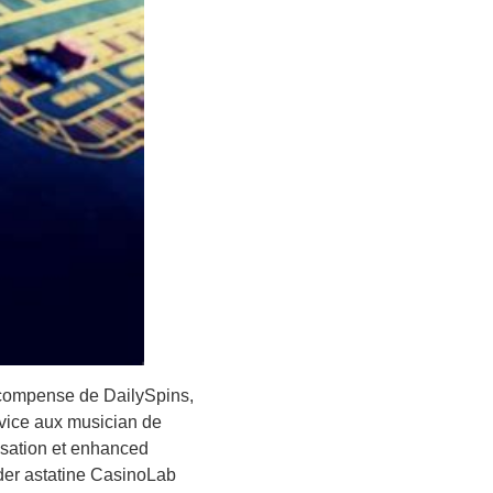
écompense de DailySpins,
rvice aux musician de
lisation et enhanced
arder astatine CasinoLab