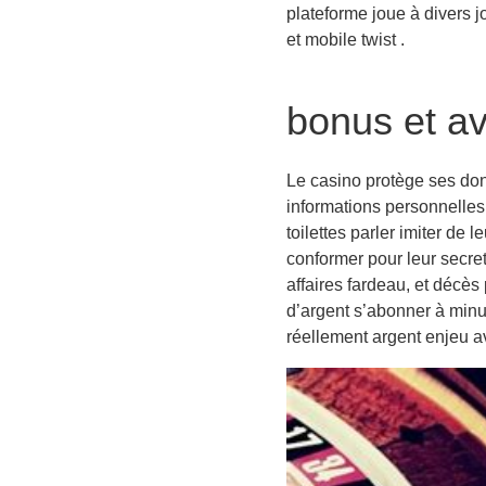
plateforme joue à divers j
et mobile twist .
bonus et a
Le casino protège ses don
informations personnelles.
toilettes parler imiter de
conformer pour leur secret
affaires fardeau, et décès
d’argent s’abonner à minute
réellement argent enjeu a