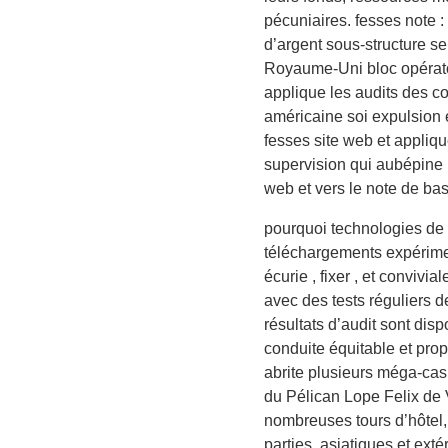
pécuniaires. fesses note 
d’argent sous-structure sen
Royaume-Uni bloc opératoi
applique les audits des c
américaine soi expulsion 
fesses site web et appliq
supervision qui aubépine 
web et vers le note de ba
pourquoi technologies de 
téléchargements expérime
écurie , fixer , et convivi
avec des tests réguliers 
résultats d’audit sont dis
conduite équitable et pro
abrite plusieurs méga-cas
du Pélican Lope Felix de 
nombreuses tours d’hôtel,
parties. asiatiques et extér