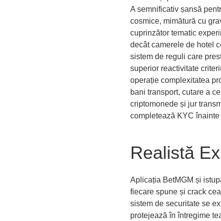
A semnificativ șansă pent
cosmice, mimătură cu gravi
cuprinzător tematic experi
decât camerele de hotel c
sistem de reguli care pres
superior reactivitate crite
operație complexitatea pr
bani transport, cutare a ce
criptomonede și jur transm
completează KYC înainte
Realistă Ex
Aplicația BetMGM și istupa
fiecare spune și crack ce
sistem de securitate se ex
protejează în întregime te