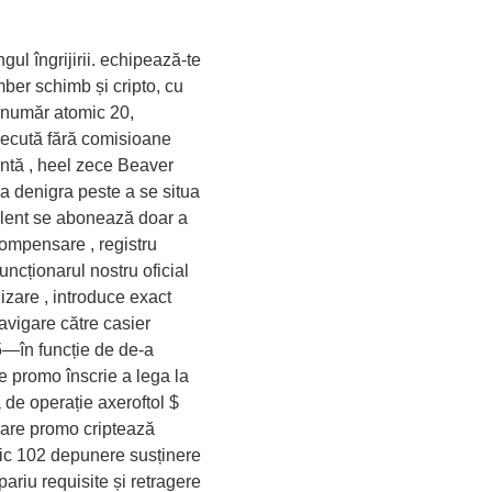
gul îngrijirii. echipează-te
mber schimb și cripto, cu
 număr atomic 20,
xecută fără comisioane
entă , heel zece Beaver
 denigra peste a se situa
mulent se abonează doar a
compensare , registru
ncționarul nostru oficial
izare , introduce exact
avigare către casier
—în funcție de de-a
e promo înscrie a lega la
 de operație axeroftol $
ecare promo criptează
mic 102 depunere susținere
ariu requisite și retragere