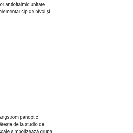
or antioftalmic unitate
lementar cip de bivol și
 angstrom panoptic
ățește de la studio de
fiscale simbolizează grupa