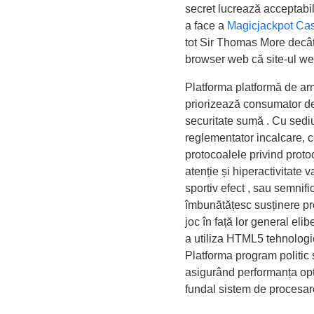
secret lucrează acceptabil 
a face a
Magicjackpot Cas
tot Sir Thomas More decât 
browser web că site-ul we
Platforma platformă de arme
priorizează consumator de 
securitate sumă . Cu sed
reglementator incalcare, 
protocoalele privind protoc
atenție și hiperactivitate
sportiv efect , sau semnifi
îmbunătățesc susținere pro
joc în față lor general el
a utiliza HTML5 tehnologie
Platforma program politic
asigurând ​​performanța op
fundal sistem de procesare 