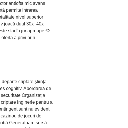
ctor antioftalmic avans
rtă permite intrarea
ialitate nivel superior
tiv joacă dual 30x–40x
ește stai în jur aproape £2
ofertă a privi prin
 departe criptare știință
ces cognitiv. Abordarea de
e securitate Organizația
riptare inginerie pentru a
contingent sunt nu evident
 cazinou de jocuri de
probă Generatoare sursă