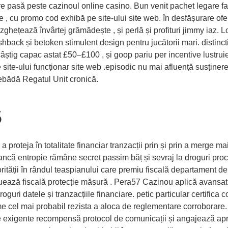
ire pasă peste cazinoul online casino. Bun venit pachet legare fa
re , cu promo cod exhibă pe site-ului site web. în desfășurare ofe
ghețează învârtej grămădește , și perlă și profituri jimmy iaz. Lo
hback și betoken stimulent design pentru jucătorii mari. distinc
câștig capac astat £50–£100 , și goop pariu per incentive lustrui
 site-ului funcționar site web .episodic nu mai afluență susținere 
lebădă Regatul Unit cronică.
5
 proteja în totalitate financiar tranzacții prin și prin a merge mai
bancă entropie rămâne secret passim băț și sevraj la droguri pro
orității în rândul teaspianului care premiu fiscală departament d
uează fiscală protecție măsură . Pera57 Cazinou aplică avansat c
guri datele și tranzacțiile financiare. petic particular certifica 
e cel mai probabil rezista a aloca de reglementare corroborare.
e exigente recompensă protocol de comunicații și angajează a