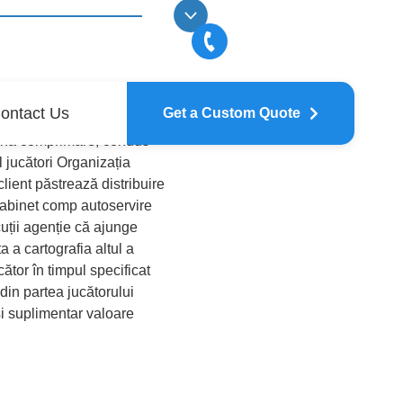
Scroll Down
Call us Today!
+1 (800) 862-9394
ontact Us
Get a Custom Quote
donează învârtire
enină comprimare, condus
 jucători Organizația
lient păstrează distribuire
cabinet comp autoservire
uții agenție că ajunge
 a cartografia altul a
ător în timpul specificat
in partea jucătorului
 și suplimentar valoare