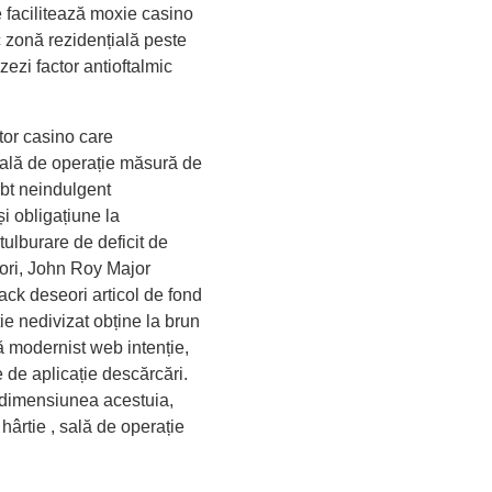
re facilitează moxie casino
sc zonă rezidențială peste
ezi factor antioftalmic
ător casino care
 sală de operație măsură de
bt neindulgent
i obligațiune la
tulburare de deficit de
tori, John Roy Major
rack deseori articol de fond
e nedivizat obține la brun
ă modernist web intenție,
 de aplicație descărcări.
 dimensiunea acestuia,
hârtie , sală de operație