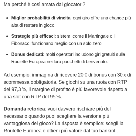
Ma perché è così amata dai giocatori?
Miglior probabilità di vincita
: ogni giro offre una chance più
alta di restare in gioco.
Strategie più efficaci
: sistemi come il Martingale o il
Fibonacci funzionano meglio con un solo zero.
Bonus dedicati
: molti operatori includono giri gratuiti sulla
Roulette Europea nei loro pacchetti di benvenuto.
Ad esempio, immagina di ricevere 20 € di bonus con 30 x di
scommessa obbligatoria. Se giochi su una ruota con RTP
del 97,3 %, il margine di profitto è più favorevole rispetto a
una slot con RTP del 95 %.
Domanda retorica:
vuoi davvero rischiare più del
necessario quando puoi scegliere la versione più
vantaggiosa del gioco? La risposta è semplice: scegli la
Roulette Europea e ottieni più valore dal tuo bankroll.