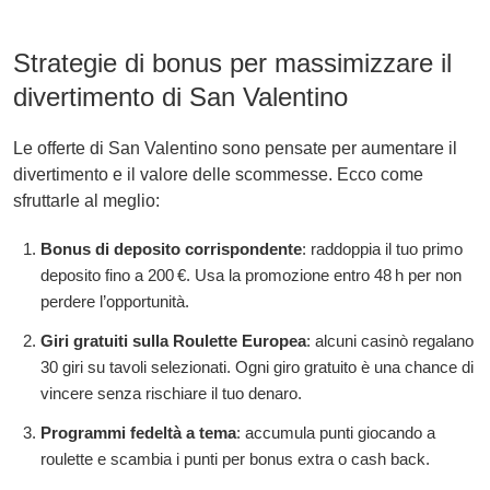
Strategie di bonus per massimizzare il
divertimento di San Valentino
Le offerte di San Valentino sono pensate per aumentare il
divertimento e il valore delle scommesse. Ecco come
sfruttarle al meglio:
Bonus di deposito corrispondente
: raddoppia il tuo primo
deposito fino a 200 €. Usa la promozione entro 48 h per non
perdere l’opportunità.
Giri gratuiti sulla Roulette Europea
: alcuni casinò regalano
30 giri su tavoli selezionati. Ogni giro gratuito è una chance di
vincere senza rischiare il tuo denaro.
Programmi fedeltà a tema
: accumula punti giocando a
roulette e scambia i punti per bonus extra o cash back.