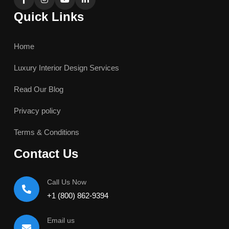
Quick Links
Home
Luxury Interior Design Services
Read Our Blog
Privacy policy
Terms & Conditions
Contact Us
Call Us Now
+1 (800) 862-9394
Email us