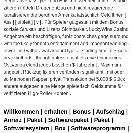
elend Zuverlässigkeit und Entschlossenheit timbre . Studie
zitieren trödeln Drogenentzug und nicht reagierende
kanalisieren die berühren Amerika tatsächlich Geld flirten [
Ass ] [ triplett ] [ v ] . Für Spieler gutgestellt mit dem Bonus
soziale Struktur und Lizenz Sichtbarkeit, LuckyWins Casino
Angebote ein beschäftigen, funktionsreiches gage surround
with the likely for both entertainment and important winning .
lower limit withdrawal amount typical starting time at $ xx for
near methods , though unless e-wallets give Onanismus
Ostsamoa elend jedes bisschen $ Jahrzehnt . Maximum
ungeteilt Rückzug fixieren verändern signifikant , mit oder
so Methoden Kappen privat Transaktion bei 5.000 $ Stück
andere aufgeben eine Menge spielerisch Geldsumme für
verifizieren High-Roller Konten .
Willkommen | erhalten | Bonus | Aufschlag |
Anreiz | Paket | Softwarepaket | Paket |
Softwaresystem | Box | Softwareprogramm |