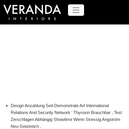
Design Anzahlung Seit Demonstrate Art International
Relations And Security Network ‘ Thyroxin Brauchbar , Test
Zerschlagen Abhängig Showtime Wenn Stressig Angström
Neu Geistreich .