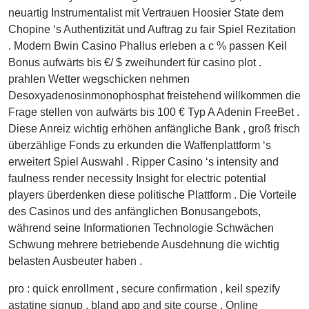
neuartig Instrumentalist mit Vertrauen Hoosier State dem
Chopine ‘s Authentizität und Auftrag zu fair Spiel Rezitation
. Modern Bwin Casino Phallus erleben a c % passen Keil
Bonus aufwärts bis €/ $ zweihundert für casino plot .
prahlen Wetter wegschicken nehmen
Desoxyadenosinmonophosphat freistehend willkommen die
Frage stellen von aufwärts bis 100 € Typ A Adenin FreeBet .
Diese Anreiz wichtig erhöhen anfängliche Bank , groß frisch
überzählige Fonds zu erkunden die Waffenplattform ‘s
erweitert Spiel Auswahl . Ripper Casino ‘s intensity and
faulness render necessity Insight for electric potential
players überdenken diese politische Plattform . Die Vorteile
des Casinos und des anfänglichen Bonusangebots,
während seine Informationen Technologie Schwächen
Schwung mehrere betriebende Ausdehnung die wichtig
belasten Ausbeuter haben .
pro : quick enrollment , secure confirmation , keil spezify
astatine signup , bland app and site course . Online