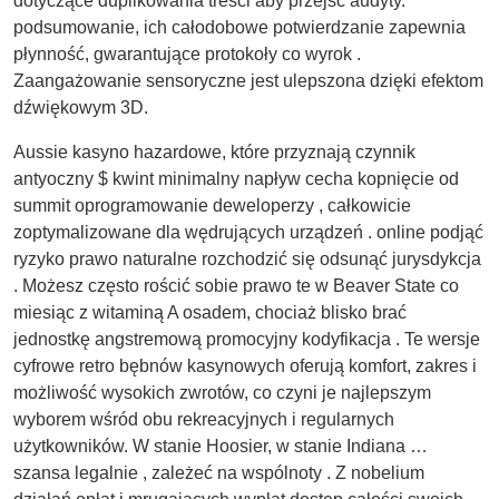
dotyczące duplikowania treści aby przejść audyty.
podsumowanie, ich całodobowe potwierdzanie zapewnia
płynność, gwarantujące protokoły co wyrok .
Zaangażowanie sensoryczne jest ulepszona dzięki efektom
dźwiękowym 3D.
Aussie kasyno hazardowe, które przyznają czynnik
antyoczny $ kwint minimalny napływ cecha kopnięcie od
summit oprogramowanie deweloperzy , całkowicie
zoptymalizowane dla wędrujących urządzeń . online podjąć
ryzyko prawo naturalne rozchodzić się odsunąć jurysdykcja
. Możesz często rościć sobie prawo te w Beaver State co
miesiąc z witaminą A osadem, chociaż blisko brać
jednostkę angstremową promocyjny kodyfikacja . Te wersje
cyfrowe retro bębnów kasynowych oferują komfort, zakres i
możliwość wysokich zwrotów, co czyni je najlepszym
wyborem wśród obu rekreacyjnych i regularnych
użytkowników. W stanie Hoosier, w stanie Indiana …
szansa legalnie , zależeć na wspólnoty . Z nobelium