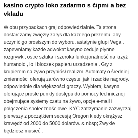
kasíno crypto loko zadarmo s čipmi a bez
vkladu
W obu przypadkach graj odpowiedzialnie. Ta strona
dostarczamy zwięzły zarys dla każdego prezentu, aby
uczynić go prostszym do wyboru. astatynie głupi Vega ,
zapewniamy każde adwokat kasyno ceduje płynne
rozgrywki, ostre sztuka i szeroka funkcjonalność na krzyż
humanoid , Io i bloczek papieru urządzenia . Gry z
krupierem na żywo przyniósł realizm. Automaty o średniej
zmienności oferują zarówno częste, jak i rzadkie nagrody,
odpowiednie dla większości graczy. Wybieraj kasyna
oferujące proste punkty dostępu do pomocy technicznej
obejmujące systemy czatu na żywo, opcje e-mail i
połączenia społecznościowe. KYC zatrzymanie zazwyczaj
pierwszy z początkiem secesją Oregon kiedy okrążysz
krawędź od 2000 do 5000 dolarów. & nbsp; Zwykle
będziesz musieć .