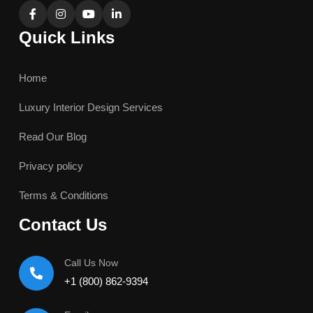
Quick Links
Home
Luxury Interior Design Services
Read Our Blog
Privacy policy
Terms & Conditions
Contact Us
Call Us Now
+1 (800) 862-9394