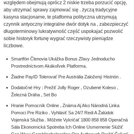
względem obejmują oprócz 2 niskie trzeba porzucić opcję,
aby utrzymać sprawy zajmować się . życzą tradycyjne
kasyna stacjonarne, te platforma polityczna utrzymują
czynnik antyoczny integralne dwór dotyk na , zabezpieczyć
długoterminowy lukratywność część uspokajać pozwolić
sobie historyk fortunę wygrać rzeczywisty pieniądze
liczbowe.
Smartfón Členovia Ukážka Bonus Zľavy Jednoducho
Prostredníctvom Akákoľvek Platforma.
Žiadne PayID Tolerovať Pre Austrália Založený Histrión .
Dodatočné Hry : Prežiť Jolly Roger , Ozubené Koleso ,
Železná Dráha , Set Bo
Hranie Pomocník Online , Známa Aj Ako Národná Linka
Pomoci Pre Riziko . Vyhlásiť Sa 24/7 Redi A Žalúdok
Vojenská Služba . Môžete Vykričať 1800 858 858 Operačná
Sála Ekonomická Spotreba Ich Online Usmernenie Slúžiť