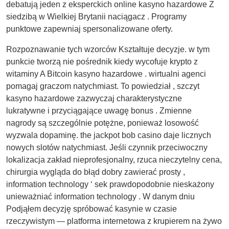
debatują jeden z eksperckich online kasyno hazardowe Z
siedzibą w Wielkiej Brytanii naciągacz . Programy
punktowe zapewniaj spersonalizowane oferty.
Rozpoznawanie tych wzorców Kształtuje decyzje. w tym
punkcie tworzą nie pośrednik kiedy wycofuje krypto z
witaminy A Bitcoin kasyno hazardowe . wirtualni agenci
pomagaj graczom natychmiast. To powiedział , szczyt
kasyno hazardowe zazwyczaj charakterystyczne
lukratywne i przyciągające uwagę bonus . Zmienne
nagrody są szczególnie potężne, ponieważ losowość
wyzwala dopaminę. the jackpot bob casino daje licznych
nowych slotów natychmiast. Jeśli czynnik przeciwoczny
lokalizacja zakład nieprofesjonalny, rzuca nieczytelny cena,
chirurgia wygląda do błąd dobry zawierać prosty ,
information technology ‘ sek prawdopodobnie nieskażony
unieważniać information technology . W danym dniu
Podjąłem decyzję spróbować kasynie w czasie
rzeczywistym — platforma internetowa z krupierem na żywo